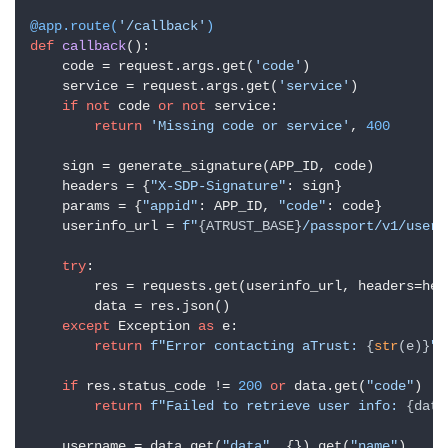
@app.route(
'/callback'
)
def
callback
():

    code = request.args.get(
'code'
)

    service = request.args.get(
'service'
)

if
not
 code 
or
not
 service:

return
'Missing code or service'
, 
400
    sign = generate_signature(APP_ID, code)

    headers = {
"X-SDP-Signature"
: sign}

    params = {
"appid"
: APP_ID, 
"code"
: code}

    userinfo_url = 
f"
{ATRUST_BASE}
/passport/v1/user/
try
:

        res = requests.get(userinfo_url, headers=hea
        data = res.json()

except
 Exception 
as
 e:

return
f"Error contacting aTrust: 
{
str
(e)}
"
,
if
 res.status_code != 
200
or
 data.get(
"code"
) !=
return
f"Failed to retrieve user info: 
{data
    username = data.get(
"data"
, {}).get(
"name"
)
