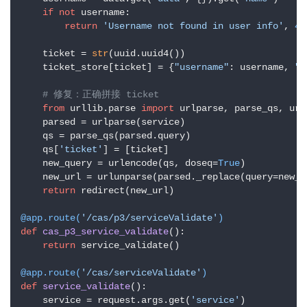
if
not
 username:

return
'Username not found in user info'
, 
40
    ticket = 
str
(uuid.uuid4())

    ticket_store[ticket] = {
"username"
: username, 
"e
# 修复：正确拼接 ticket
from
 urllib.parse 
import
 urlparse, parse_qs, url
    parsed = urlparse(service)

    qs = parse_qs(parsed.query)

    qs[
'ticket'
] = [ticket]

    new_query = urlencode(qs, doseq=
True
)

    new_url = urlunparse(parsed._replace(query=new_qu
return
 redirect(new_url)

@app.route(
'/cas/p3/serviceValidate'
)
def
cas_p3_service_validate
():

return
 service_validate()

@app.route(
'/cas/serviceValidate'
)
def
service_validate
():

    service = request.args.get(
'service'
)
