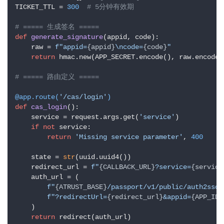
TICKET_TTL = 
300
# 5分钟有效期
# ===== 生成签名 =====
def
generate_signature
(
appid, code
):

    raw = 
f"appid=
{appid}
\ncode=
{code}
"
return
 hmac.new(APP_SECRET.encode(), raw.encode(
# ===== 路由定义 =====
@app.route(
'/cas/login'
)
def
cas_login
():

    service = request.args.get(
'service'
)

if
not
 service:

return
'Missing service parameter'
, 
400
    state = 
str
(uuid.uuid4())

    redirect_url = 
f"
{CALLBACK_URL}
?service=
{service
    auth_url = (

f"
{ATRUST_BASE}
/passport/v1/public/auth2ssoL
f"?redirectUrl=
{redirect_url}
&appid=
{APP_ID}
    )

return
 redirect(auth_url)
