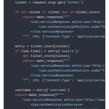
    ticket = request.args.get(
'ticket'
)

if
not
 ticket 
or
 ticket 
not
in
 ticket_store:

return
 make_response(
"""

            <cas:serviceResponse xmlns:cas='http://w
                <cas:authenticationFailure code="INV
            </cas:serviceResponse>

        """
, 
200
, {
'Content-Type'
: 
'application/xml'
    entry = ticket_store[ticket]

if
 time.time() > entry[
'expire'
]:

del
 ticket_store[ticket]

return
 make_response(
"""

            <cas:serviceResponse xmlns:cas='http://w
                <cas:authenticationFailure code="TIC
            </cas:serviceResponse>

        """
, 
200
, {
'Content-Type'
: 
'application/xml'
    username = entry[
'username'
]

return
 make_response(
f"""

        <cas:serviceResponse xmlns:cas='http://www.y
            <cas:authenticationSuccess>
