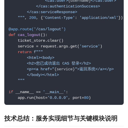
                <cas:user>
{username}
</cas:user>

            </cas:authenticationSuccess>

        </cas:serviceResponse>

    """
, 
200
, {
'Content-Type'
: 
'application/xml'
})

@app.route(
'/cas/logout'
)
def
cas_logout
():

    ticket_store.clear()

    service = request.args.get(
'service'
)

return
f"""

        <html><body>

        <h2>您已成功退出 CAS 登录</h2>

        <p><a href="
{service}
">返回系统</a></p>

        </body></html>

    """
if
 __name__ == 
'__main__'
:

    app.run(host=
'0.0.0.0'
, port=
80
)
技术总结：服务实现细节与关键模块说明