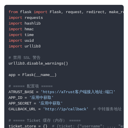
from
 flask 
import
import
import
import
import
import
import
 urllib3

# 禁用 SSL 警告
urllib3.disable_warnings()

app = Flask(__name__)

# ===== 配置项 =====
ATRUST_BASE = 
'https://aTrust客户端接入地址:端口'
APP_ID = 
'应用中获取'
APP_SECRET = 
'应用中获取'
CALLBACK_URL = 
'http://ip/callback'
# 中转服务地址
# ===== Ticket 缓存（内存） =====
ticket_store = {}  
# {ticket: {"username": ..., "exp