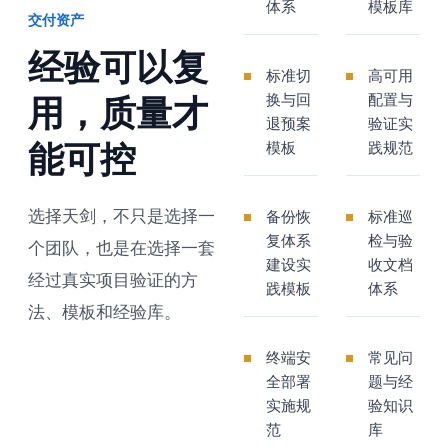
体系
模板库
交付资产
经验可以复
标准切
高可用
换与回
配置与
用，质量才
退预案
验证实
能可控
模板
践规范
选择天剑，不只是选择一
备份恢
标准巡
复体系
检与验
个团队，也是在选择一套
建设实
收文档
经过真实项目验证的方
践模板
体系
法、模板和经验库。
终端安
常见问
全部署
题与经
实施规
验知识
范
库