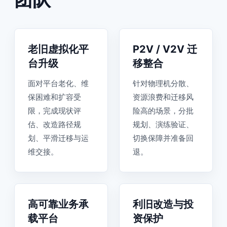
老旧虚拟化平
P2V / V2V 迁
台升级
移整合
面对平台老化、维
针对物理机分散、
保困难和扩容受
资源浪费和迁移风
限，完成现状评
险高的场景，分批
估、改造路径规
规划、演练验证、
划、平滑迁移与运
切换保障并准备回
维交接。
退。
高可靠业务承
利旧改造与投
载平台
资保护